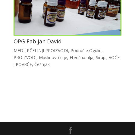
OPG Fabijan David
MED I PČELINJI PROIZVODI
,
Područje Ogulin
,
PROIZVODI
,
Maslinovo ulje
,
Eterična ulja
,
Sirupi
,
VOĆE
i POVRĆE
,
Češnjak