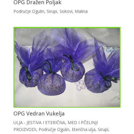
OPG Dražen Poljak
Područje Ogulin
,
Sirupi
,
Sokovi
,
Malina
OPG Vedran Vukelja
ULJA - JESTIVA I ETERIČNA
,
MED I PČELINJI
PROIZVODI
,
Područje Ogulin
,
Eterična ulja
,
Sirupi
,