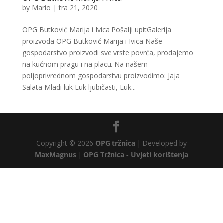
by
Mario
|
tra 21, 2020
OPG Butković Marija i Ivica Pošalji upitGalerija
proizvoda OPG Butković Marija i Ivica Naše
gospodarstvo proizvodi sve vrste povrća, prodajemo
na kućnom pragu i na placu. Na našem
poljoprivrednom gospodarstvu proizvodimo: Jaja
Salata Mladi luk Luk ljubičasti, Luk...
Copyright © 2026
OPG tržnica
|
Developed by
MaxMagnus
|
OPG Tržnica - Uvjeti korištenja