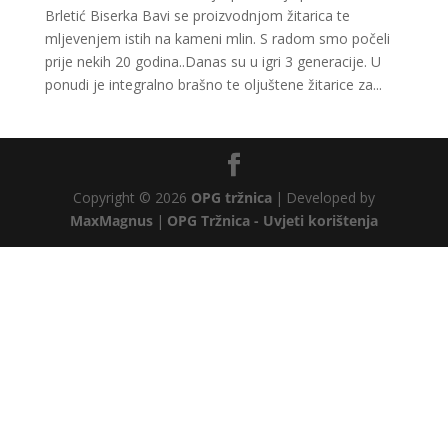
Brletić Biserka Bavi se proizvodnjom žitarica te
mljevenjem istih na kameni mlin. S radom smo počeli
prije nekih 20 godina..Danas su u igri 3 generacije. U
ponudi je integralno brašno te oljuštene žitarice za...
Copyright © 2026
OPG tržnica
|
Developed by
MaxMagnus
|
OPG Tržnica - Uvjeti korištenja